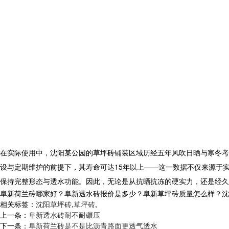
在实际使用中，沈阳某公园的
草坪砖
铺装区域历经五年风吹日晒与寒冬考
设与定期维护的前提下，其寿命可达15年以上——这一数据不仅来源于
保持完整形态与透水功能。因此，无论是从抗晒抗冻的硬实力，还是经久
阜新荷兰砖哪家好？阜新透水砖报价是多少？阜新草坪砖质量怎么样？沈阳市白
相关标签：
沈阳草坪砖
,
草坪砖
,
上一条：
阜新透水砖耐不耐碾压
下一条：
阜新荷兰砖是不是比沥青路面更透气透水