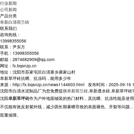
行业新闻
公司新闻
产品分类
阜新白清荷兰砖
联系我们
咨询热线：
13998355056
联系：尹东方
手机：13998355056
邮箱：2874682909@qq.com
网址：fx.bqsnzp.cn
地址：沈阳市苏家屯区白清寨乡康家山村
阜新草坪砖抗晒、抗冻吗，能用多少年
来源：http://fx.bqsnzp.cn/news1144603.html 发布时间：2025-09-16 1
沈阳市白清水泥制品厂为您免费提供
阜新荷兰砖
,阜新透水砖,阜新草坪
沈阳
阜新草坪砖
作为户外地面铺装的热门材料，其抗晒、抗冻性能及使用
不仅能有效反射紫外线，减少因长期暴晒导致的表面褪色、开裂等问题，
双重保障。